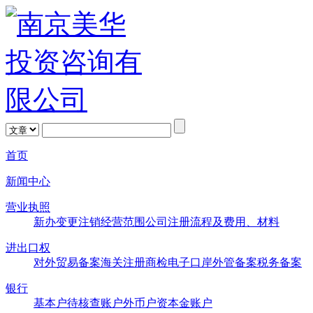
首页
新闻中心
营业执照
新办
变更
注销
经营范围
公司注册流程及费用、材料
进出口权
对外贸易备案
海关注册
商检
电子口岸
外管备案
税务备案
银行
基本户
待核查账户
外币户
资本金账户