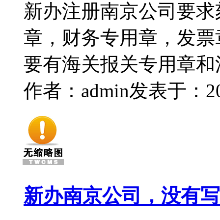
新办注册南京公司要求
章，财务专用章，发票
要有海关报关专用章和
作者：admin
发表于：2018
新办南京公司，没有写