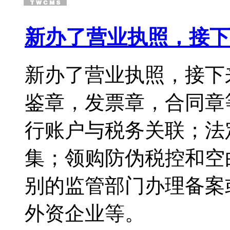
新办了营业执照，接下
新办了营业执照，接下
鉴章，发票章，合同章
行账户与税务关联；法
集；领购防伪税控和空
别的监管部门办理备案
外资企业等。