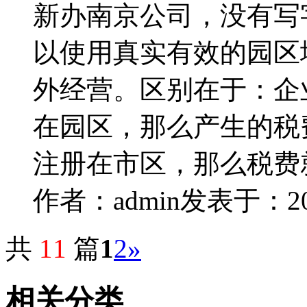
新办南京公司，没有写
以使用真实有效的园区
外经营。区别在于：企
在园区，那么产生的税
注册在市区，那么税费
作者：admin
发表于：2018
共
11
篇
1
2
»
相关分类