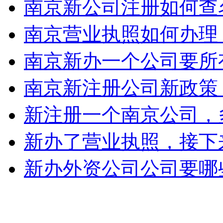
南京新公司注册如何查
南京营业执照如何办理
南京新办一个公司要所有
南京新注册公司新政策
新注册一个南京公司，
新办了营业执照，接下来
新办外资公司公司要哪