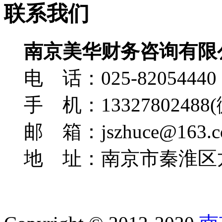
联系我们
南京美华财务咨询有限
电 话：025-82054440，
手 机：13327802488
邮 箱：jszhuce@163.c
地 址：南京市秦淮区龙