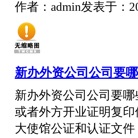
作者：admin
发表于：2018
新办外资公司公司要哪
新办外资公司公司要哪
或者外方开业证明复印
大使馆公证和认证文件