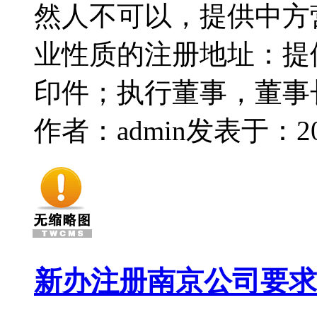
然人不可以，提供中方
业性质的注册地址：提
印件；执行董事，董事
作者：admin
发表于：2018
新办注册南京公司要求