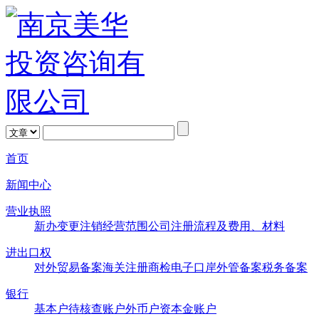
首页
新闻中心
营业执照
新办
变更
注销
经营范围
公司注册流程及费用、材料
进出口权
对外贸易备案
海关注册
商检
电子口岸
外管备案
税务备案
银行
基本户
待核查账户
外币户
资本金账户